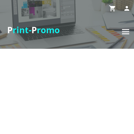
P
rint-
P
romo