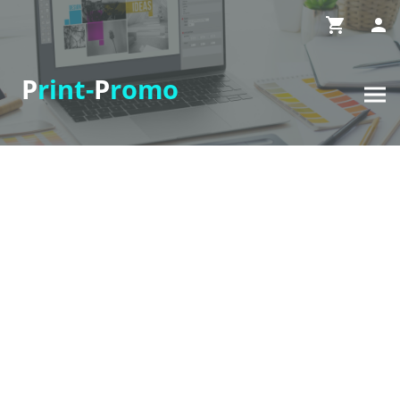
P
rint-
P
romo