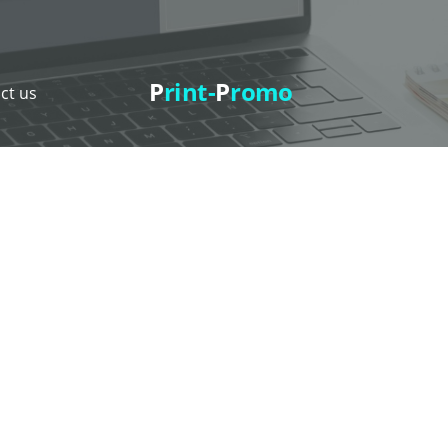
P
rint-
P
romo
ct us